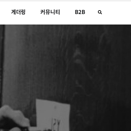
게더링
커뮤니티
B2B