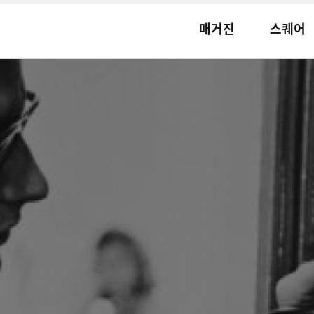
매거진
스퀘어