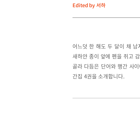
Edited by
서하
어느덧 한 해도 두 달이 채 
새하얀 종이 앞에 펜을 쥐고 
골라 다듬은 단어와 행간 사이
간집 4권을 소개합니다.