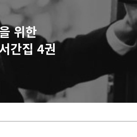
을 위한
서간집 4권