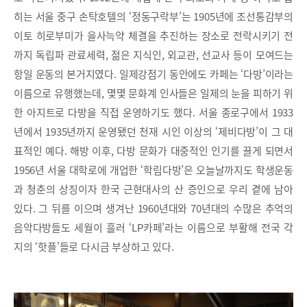
히는 서울 중구 손탁호텔의 ‘정동구락부’는 1905년에 조선통감부의
이토 히로부미가 을사늑약 체결을 추진하는 장소로 전락시키기 전
까지 독립파 관료세력, 젊은 지식인, 외교관, 선교사 등이 모여드는
항일 운동의 본거지였다. 일제강점기 동안에도 카페는 ‘다방’이라는
이름으로 유행했는데, 몇몇 문화계 인사들은 일제의 눈을 피하기 위
한 아지트로 다방을 직접 운영하기도 했다. 서울 종로구에서 1933
년에서 1935년까지 운영됐던 천재 시인 이상의 ‘제비다방’이 그 대
표적인 예다. 해방 이후, 다방 문화가 대중적인 인기를 끌게 되면서
1956년 서울 대학로에 개업한 ‘학림다방’은 오늘날까지도 학생운동
과 청춘의 상징이자 한국 근현대사의 산 증인으로 우리 곁에 남아
있다. 그 뒤를 이으며 생겨난 1960년대와 70년대의 수많은 추억의
음악다방들도 세월이 흘러 ‘LP카페’라는 이름으로 부활해 전국 각
지의 ‘핫플’들로 다시금 부상하고 있다.