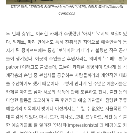
일리야 레핀, “파리지앵 카페(Parisian Café)”(1875), 이미지 출처: Wikimedia
Commons
두 번째 층위는 이러한 카페가 수행했던 ‘아지트’로서의 역할이었
다. 일례로, 파리 안에서도 특히 진취적인 지역으로 예술인들의 둥
지가 된 몽마르트에는 통칭 ‘보헤미안 카페’라고 불렸던 작은 공간
들이 생겨났다. 이곳의 주인들은 후원자라는 의미의 ‘르 패트론(le
patron)’이라고도 불렸는데, 그들이 카페를 운영하며 만나게 된 각
계각층의 손님 중 관심사를 공유하는 사람들끼리의 개인적인 대화
를 주선하기도 했기 때문이다. 그렇게 만나게 된 수많은 예술가들은
카페를 아지트 삼아 서로의 작품에 관해 토론하고 전시, 출판 등의
다양한 활동을 도모하며 귀족 후견인과 예술 기관들이 점령한 주류
예술계의 이목에서 벗어나 이전까지는 누릴 수 없었던 자율적인 무
대를 갖게 되었다. 마네, 드가, 피사로, 모네, 르누아르, 세잔 등 걸출
한 예술가들로 잘 알려진 ‘인상파(Impressionists)’의 배경에도 카