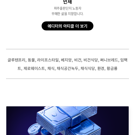
민재
파주출판단지 노동자
무해한 삶을 지향합니다.
에디터의 아티클 더 보기
, 
, 
, 
, 
, 
, 
, 
글루텐프리
동물
라이프스타일
베지앙
비건
비건식당
써니브레드
임팩
, 
, 
, 
, 
, 
, 
트
제로웨이스트
채식
채식공간녹두
채식식당
환경
황금룡