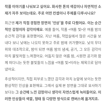
작품 이야기를 나눠보고 싶어요. 화사한 톤의 색감이나 자연적인 소
재가 자주 보이는데요. 주로 어떤 컨셉이나 주제를 다루시나요?
최근엔
제가 직접 경험한 장면의 ‘인상’을 주로 다뤘어요. 이는 순간
적인 감정이자 감각이에요
. 예를 들어, 작품 <여름 빛>은 여름 밤의
순간적 감각을 표현했어요. 지난 여름, 작업실에서 많은 시간을 보
내다 보니 낮에는 나오지 못하고 주로 밤에 귀가했어요. 낮의 무더
위와 대조적으로, 밤이 되면 여름 밤의 냄새, 공기, 그 모든 감각이
마치 불빛처럼 느껴졌어요. 어둡지 않은 여름 밤, 시원한 공기와 함
께 떠다니는 듯한 불빛들의 느낌을 <여름 빛>이라는 제목으로 담아
냈어요.
추상적이지만, 직접 피부로 느꼈던 감각과 마치 눈앞에 보이는 듯한
환상적인 인상을 표현해요. 그래서 실제 본 장면을 그대로 묘사하기
보다는
그 순간에 느낀 감정이나 생각이 자연스럽게 녹아들어요. 이
러한 인상들이 색깔, 형태 등 다양한 방식으로 캔버스에 옮겨지죠.