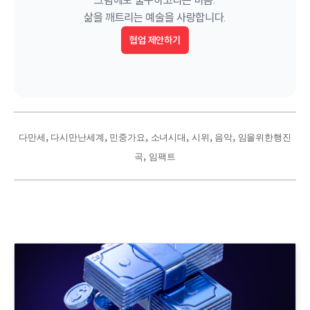
그럼에도 불구하고라는 마음.

삶을 깨트리는 예술을 사랑합니다.
협업 제안하기
, 
, 
, 
, 
, 
, 
다만세
다시만난세계
민중가요
소녀시대
시위
음악
임을위한행진
, 
곡
임팩트