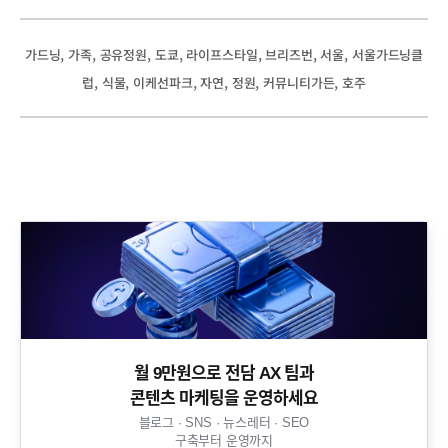
, 
, 
, 
, 
, 
, 
, 
가드닝
가족
공유정원
도쿄
라이프스타일
브리즈번
서울
서울가드닝클
, 
, 
, 
, 
, 
, 
럽
식물
이케선파크
자연
정원
커뮤니티가든
호주
월 9만원으로 전담 AX 팀과
콘텐츠 마케팅을 운영하세요​
블로그 · SNS · 뉴스레터 · SEO
구축부터 운영까지​