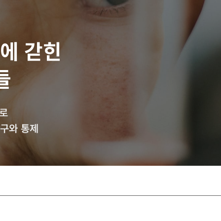
덤에 갇힌
들
로
욕구와 통제