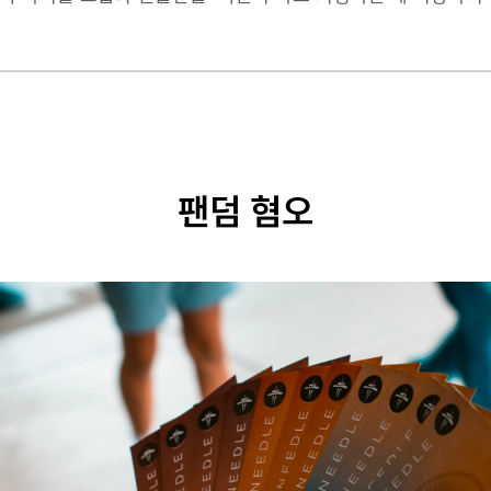
팬덤 혐오