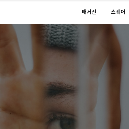
매거진
스퀘어