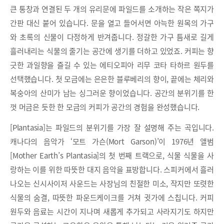
큰 통창과 연결된 두 개의 유리문에 파일드를 소개하는 작은 쪽지가
간판 대신 붙어 있습니다. 문을 열고 들어서면 아늑한 원목의 가구
와 초록의 신물이 다정하게 반겨줍니다. 정갈한 가구 틈새로 길게
흘러내리는 식물의 줄기는 공간에 생기를 더하고 있었죠. 커피는 향
긋한 과일향을 즐길 수 있는 에티오피아 리무 코타 타하르 원두를
선택했습니다. 첫 모금에는 은은한 블루베리의 향이, 끝에는 체리와
복숭아의 산미가 남는 싱그러운 향이었습니다. 공간의 분위기를 한
껏 머금은 듯한 한 모금의 커피가 공간의 경험을 완성했습니다.
[Plantasia]는 파일드의 분위기를 가장 잘 설명해 주는 곡입니다.
캐나다의 음악가 ‘모트 가슨(Mort Garson)’이 1976년 앨범
[Mother Earth’s Plantasia]의 첫 번째 트랙으로, 식물 식물을 사
랑하는 이를 위한 따뜻한 대지 음악을 표방합니다. 스피커에서 흘러
나오는 신시사이저 사운드는 사장님의 친절한 미소, 작지만 또렷한
식물의 숨결, 따뜻한 파운드케이크를 거쳐 귓가에 스칩니다. 커피
원두와 음료는 시간이 지나며 새롭게 추가되고 사라지기도 하지만