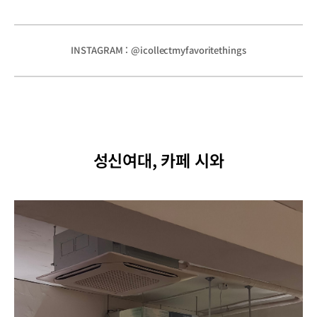
INSTAGRAM : @icollectmyfavoritethings
성신여대, 카페 시와