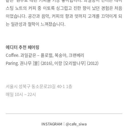
같은’ 원두로 내린 커피를 가장 좋아합니다. 과일향이 난다는 테이
스팅 노트의 커피 중 이토록 싱그럽고 진한 향이 났던 경험은 처음
이었습니다. 공간과 음악, 커피의 향과 맛까지 고개를 끄덕이게 되
는 일관성과 철학이 느껴졌습니다.
에디터 추천 페어링
Coffee. 과일같은 – 플로럴, 복숭아, 크랜베리
Paring. 권나무 [물] (2016), 이랑 [오리발나무] (2012)
서울시 성북구 동소문로23길 40-1 1층
매일 10시 ~ 22시
INSTAGRAM : @cafe_siwa