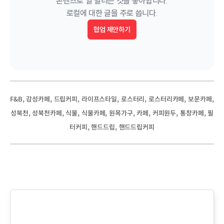
콘텐츠로 일 벌리는 것을 좋아합니다.

로컬에 대한 글을 주로 씁니다.
협업 제안하기
, 
, 
, 
, 
, 
, 
, 
F&B
감성카페
드립커피
라이프스타일
로스터리
로스터리카페
보문카페
, 
, 
, 
, 
, 
, 
, 
, 
성북천
성북천카페
식물
식물카페
원목가구
카페
커피원두
통창카페
필
, 
, 
터커피
핸드드립
핸드드립커피