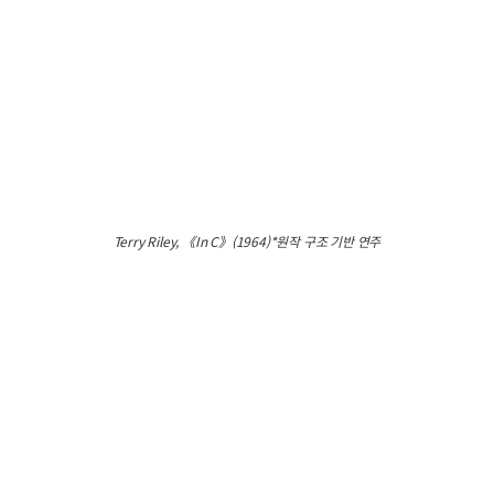
Terry Riley, 《In C》(1964)*원작 구조 기반 연주