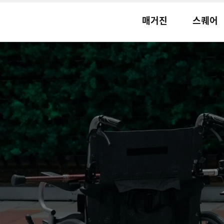
매거진
스퀘어