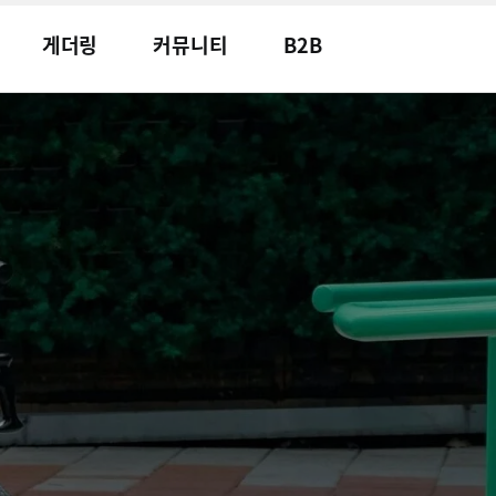
게더링
커뮤니티
B2B