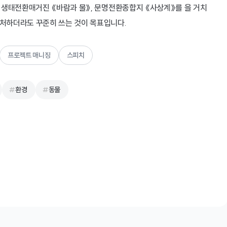
, 생태전환매거진 《바람과 물》, 문명전환종합지 《사상계》를 을 거치
 처하더라도 꾸준히 쓰는 것이 목표입니다.
프로젝트 매니징
스피치
환경
동물