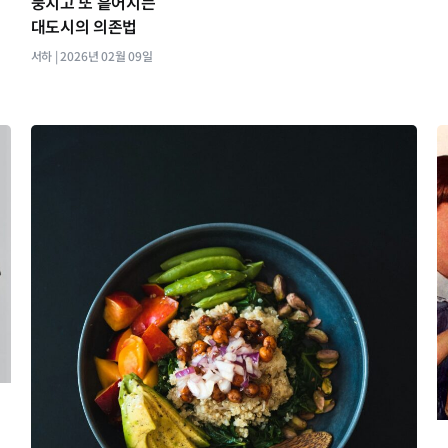
뭉치고 또 흩어지는
대도시의 의존법
서하
2026년 02월 09일