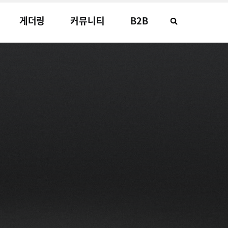
게더링
커뮤니티
B2B