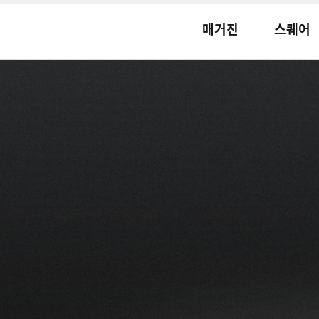
매거진
스퀘어