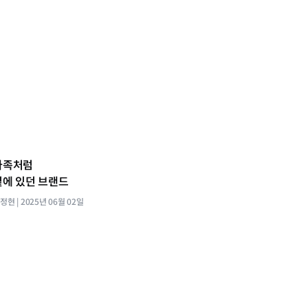
가족처럼
곁에 있던 브랜드
지정현
2025년 06월 02일