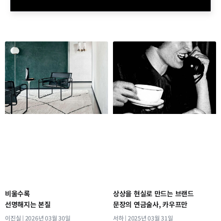
비울수록
상상을 현실로 만드는 브랜드
선명해지는 본질
문장의 연금술사, 카우프만
이진실
2026년 03월 30일
서하
2025년 03월 31일