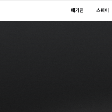
매거진
스퀘어