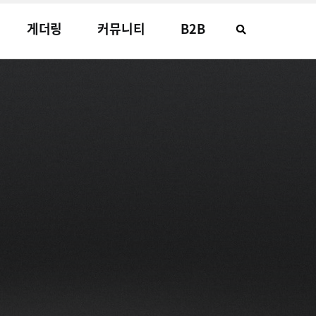
게더링
커뮤니티
B2B