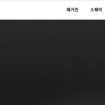
매거진
스퀘어