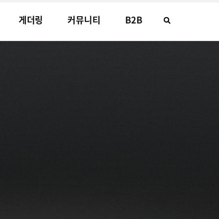
게더링
커뮤니티
B2B