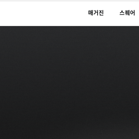
매거진
스퀘어