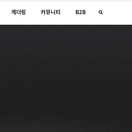
게더링
커뮤니티
B2B