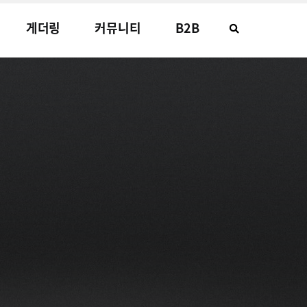
게더링
커뮤니티
B2B