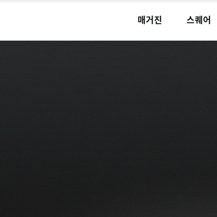
매거진
스퀘어