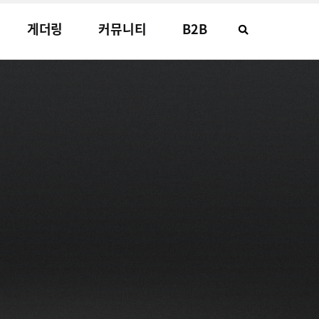
게더링
커뮤니티
B2B