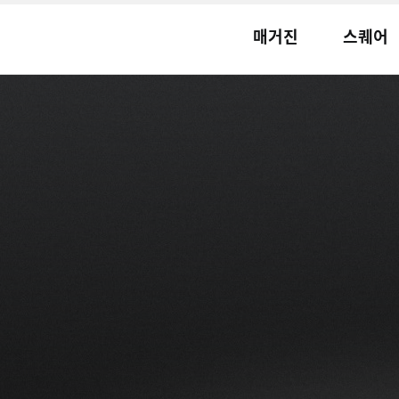
매거진
스퀘어