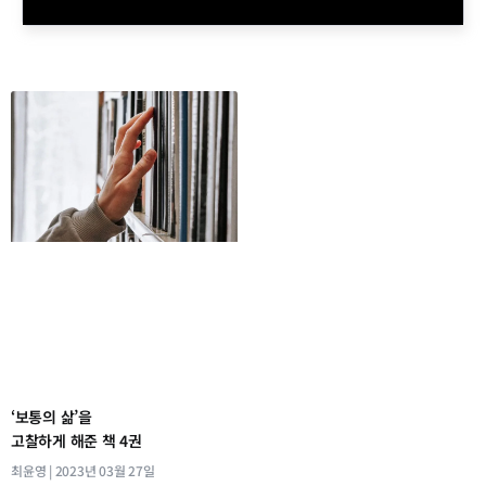
‘보통의 삶’을
고찰하게 해준 책 4권
최윤영
2023년 03월 27일