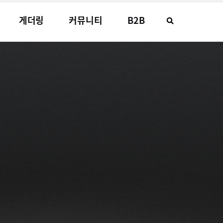
게더링
커뮤니티
B2B