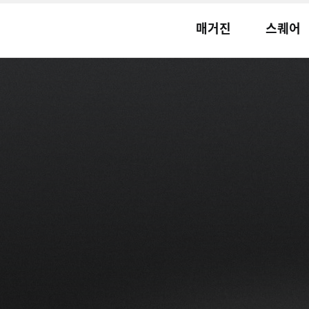
매거진
스퀘어