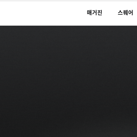
매거진
스퀘어