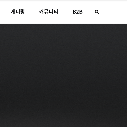
게더링
커뮤니티
B2B