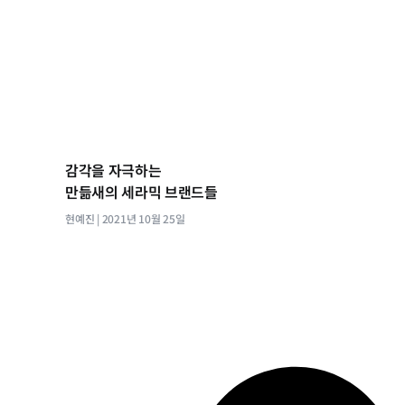
감각을 자극하는
만듦새의 세라믹 브랜드들
현예진
2021년 10월 25일