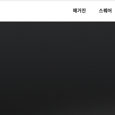
매거진
스퀘어