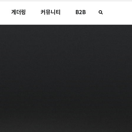
게더링
커뮤니티
B2B