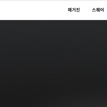
매거진
스퀘어