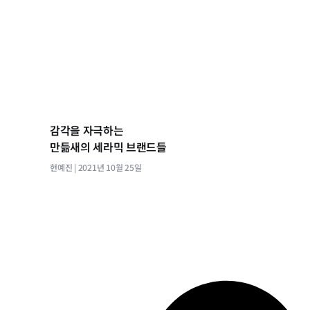
감각을 자극하는
만듦새의 세라믹 브랜드들
현예진
2021년 10월 25일