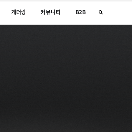
게더링
커뮤니티
B2B