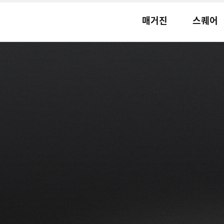
매거진
스퀘어