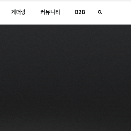
게더링
커뮤니티
B2B