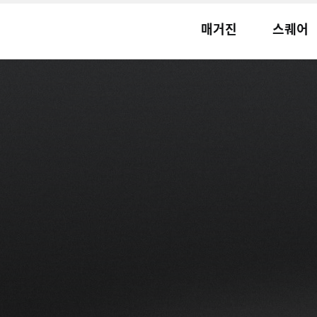
매거진
스퀘어