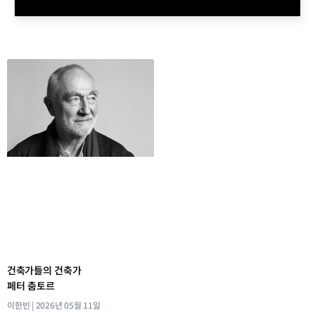
건축가들의 건축가
페터 춤토르
이한빈
2026년 05월 11일