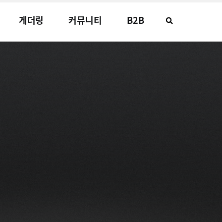
게더링
커뮤니티
B2B