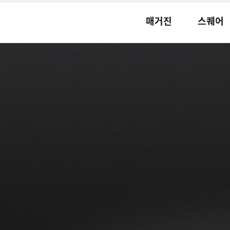
매거진
스퀘어