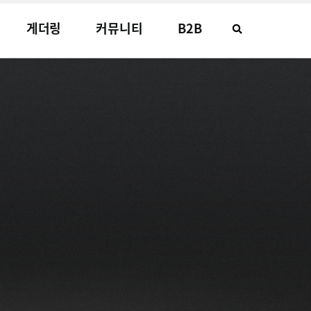
게더링
커뮤니티
B2B