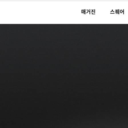
매거진
스퀘어