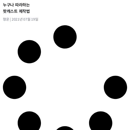
누구나 따라하는
팟캐스트 제작법
형운
2021년 07월 19일