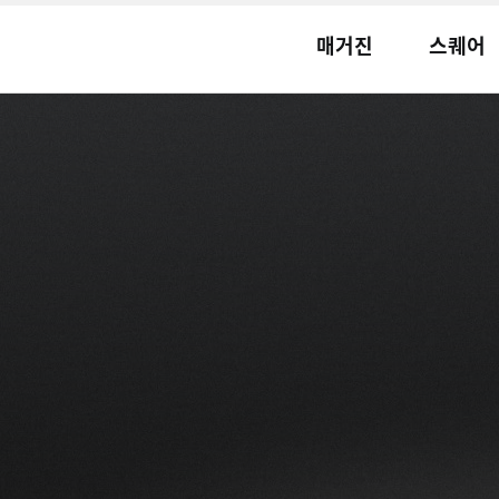
매거진
스퀘어