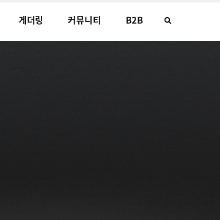
게더링
커뮤니티
B2B