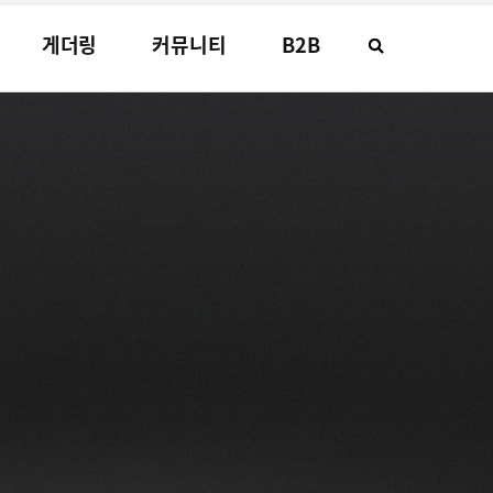
게더링
커뮤니티
B2B