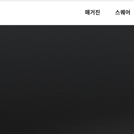
매거진
스퀘어