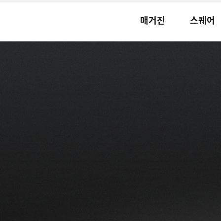
매거진
스퀘어