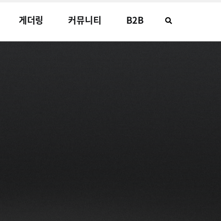
게더링
커뮤니티
B2B