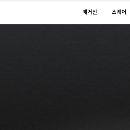
매거진
스퀘어