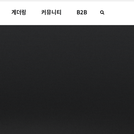
게더링
커뮤니티
B2B