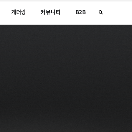
게더링
커뮤니티
B2B