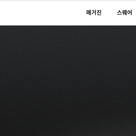
매거진
스퀘어