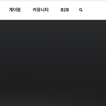
게더링
커뮤니티
B2B