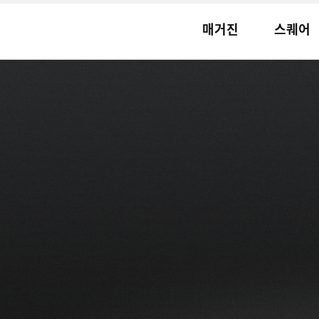
매거진
스퀘어