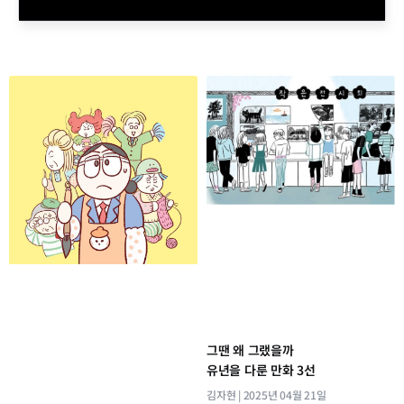
그땐 왜 그랬을까
유년을 다룬 만화 3선
김자현
2025년 04월 21일