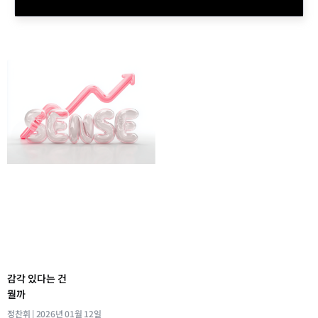
감각 있다는 건
뭘까
정찬휘
2026년 01월 12일