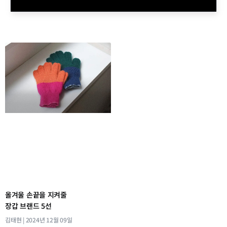
올겨울 손끝을 지켜줄
장갑 브랜드 5선
김태현
2024년 12월 09일