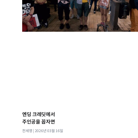
엔딩 크레딧에서
주인공을 꼽자면
전세영
2026년 03월 16일