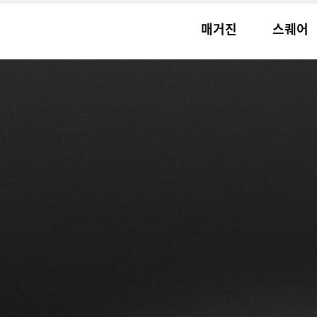
매거진
스퀘어