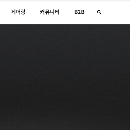
게더링
커뮤니티
B2B