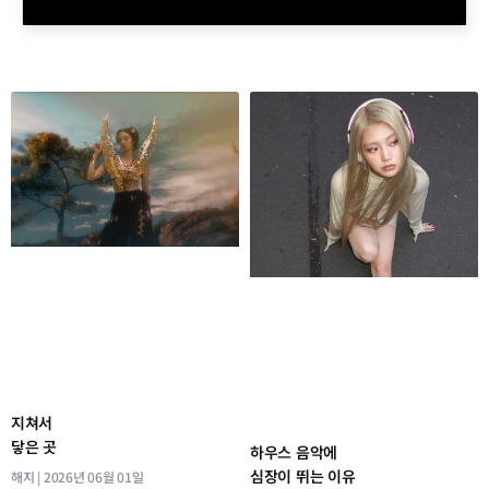
지쳐서
닿은 곳
하우스 음악에
심장이 뛰는 이유
해지
2026년 06월 01일