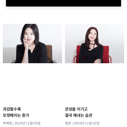
과감할수록
관성을 이기고
또렷해지는 증거
결국 해내는 습관
박혜림
2024년 11월 09일
형운
2024년 11월 02일