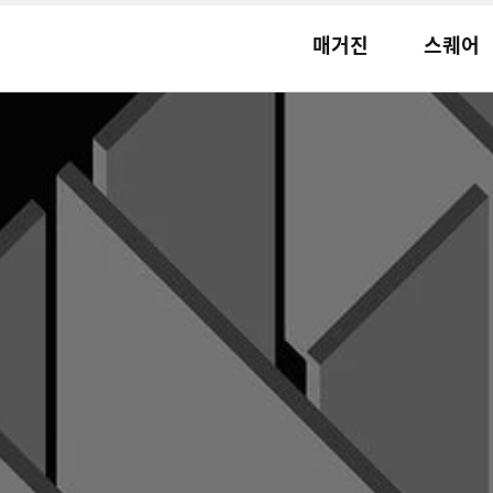
매거진
스퀘어