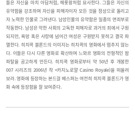
들은 자신을 마치 아담처럼, 헤롯왕처럼 묘사한다. 그들은 자신의
유약함을 강조하며 자신을 피해자이자 모든 것을 정상으로 돌리고
자 노력한 인물로 그려낸다. 남성인물의 유약함은 일종의 면죄부로
작동한다. 남성은 악한 사회의 고독한 피해자로 과거의 죄에서 구원
되지만, 욕망 혹은 사랑에 넘어간 여성은 구원받지 못하고 결국 파
멸한다. 히치콕 블론드의 이미지는 히치콕의 영화에서 멈추지 않는
다. 이들은 다시 다른 영화로 확산하며 느와르 영화의 전형적인 팜
파탈을 공고하게 만든다. 히치콕 영화로부터 약 50년 후 개봉한
007 시리즈의 2006년 작 <카지노로얄 Casino Royale)을 떠올려
보라. 영화에 등장하는 본드걸 베스퍼는 여전히 히치콕 블론드가 영
화 속에 등장함을 잘 보여준다.