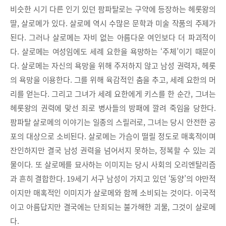
비슷한 시기 다른 인기 있던 팜파탈로는 구약에 등장하는 헤롯왕의
딸, 살로메가 있다. 살로메 역시 수많은 문학과 미술 작품의 주제가
된다. 그러나 살로메는 자비 없는 아름다운 여인보다 더 파괴적이
다. 살로메는 여성임에도 세례 요한을 욕망하는 ‘주체’이기 때문이
다. 살로메는 자신의 욕망을 위해 주저하지 않고 남성 권력자, 헤롯
의 욕망을 이용한다. 그를 위해 육감적인 춤을 추고, 세례 요한의 머
리를 얻는다. 그리고 그녀가 세례 요한에게 키스를 한 순간, 그녀는
헤롯왕의 권력에 맞선 죄로 병사들의 방패에 깔려 죽임을 당한다.
팜파탈 살로메의 이야기는 일종의 스릴러로, 그녀는 당시 안전한 공
포의 대상으로 소비된다. 살로메는 가슴이 떨릴 정도로 매혹적이며
잔인하지만 결국 남성 권력을 넘어서지 못하는, 정복할 수 있는 괴
물이다. 또 살로메를 묘사하는 이미지는 당시 사회의 오리엔탈리즘
과 흔히 결합한다. 19세기 서구 남성이 가지고 있던 ‘동양’의 야만적
이지만 매혹적인 이미지가 살로메와 함께 소비되는 것이다. 이국적
이고 아름답지만 결국에는 단죄되는 불가해한 괴물, 그것이 살로메
다.