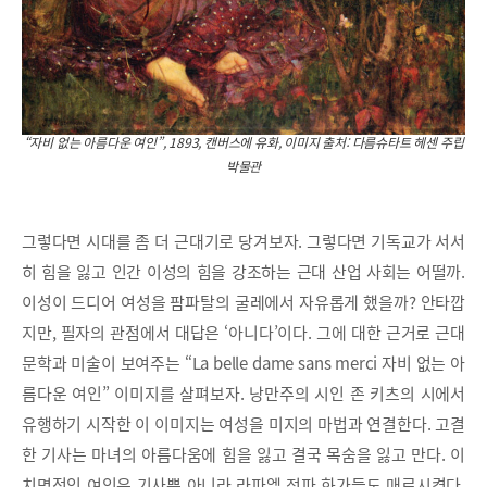
“자비 없는 아름다운 여인”, 1893, 캔버스에 유화, 이미지 출처: 다름슈타트 헤센 주립
박물관
그렇다면 시대를 좀 더 근대기로 당겨보자. 그렇다면 기독교가 서서
히 힘을 잃고 인간 이성의 힘을 강조하는 근대 산업 사회는 어떨까.
이성이 드디어 여성을 팜파탈의 굴레에서 자유롭게 했을까? 안타깝
지만, 필자의 관점에서 대답은 ‘아니다’이다. 그에 대한 근거로 근대
문학과 미술이 보여주는 “La belle dame sans merci 자비 없는 아
름다운 여인” 이미지를 살펴보자. 낭만주의 시인 존 키츠의 시에서
유행하기 시작한 이 이미지는 여성을 미지의 마법과 연결한다. 고결
한 기사는 마녀의 아름다움에 힘을 잃고 결국 목숨을 잃고 만다. 이
치명적인 여인은 기사뿐 아니라 라파엘 전파 화가들도 매료시켰다.