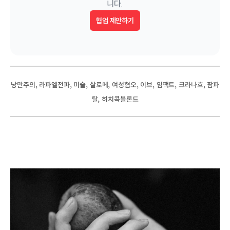
니다.
협업 제안하기
, 
, 
, 
, 
, 
, 
, 
, 
낭만주의
라파엘전파
미술
살로메
여성혐오
이브
임팩트
크라나흐
팜파
, 
탈
히치콕블론드