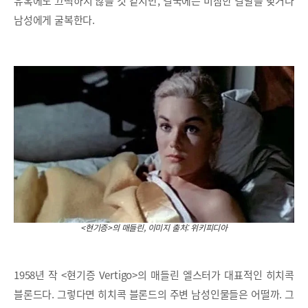
유혹에도 끄떡하지 않을 것 같지만, 결국에는 비참한 결말을 맞거나
남성에게 굴복한다.
<현기증>의 매들린, 이미지 출처: 위키피디아
1958년 작 <현기증 Vertigo>의 매들린 엘스터가 대표적인 히치콕
블론드다. 그렇다면 히치콕 블론드의 주변 남성인물들은 어떨까. 그