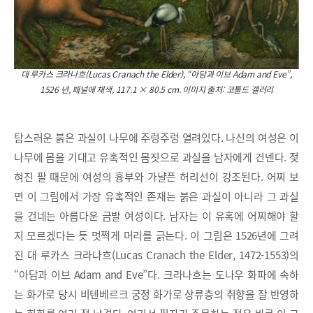
대 루카스 크라나흐(Lucas Cranach the Elder), “아담과 이브 Adam and Eve”,
1526 년, 패널에 채색, 117.1 × 80.5 cm. 이미지 출처: 코톨드 갤러리
탐스러운 붉은 과실이 나무에 주렁주렁 열려있다. 나신의 여성은 이
나무에 몸을 기대고 유혹적인 몸짓으로 과실을 남자에게 건넨다. 젖
혀진 팔 때문에 여성의 흉부와 가냘픈 허리선이 강조된다. 어찌 보
면 이 그림에서 가장 유혹적인 존재는 붉은 과실이 아니라 그 과실
을 건네는 아름다운 금발 여성이다. 남자는 이 유혹에 어찌해야 할
지 모르겠다는 듯 멋쩍게 머리를 긁는다. 이 그림은 1526년에 그려
진 대 루카스 크라나흐(Lucas Cranach the Elder, 1472-1553)의
“아담과 이브 Adam and Eve”다. 크라나흐는 도나우 화파에 속하
는 화가로 당시 비텐베르크 궁정 화가로 상류층의 취향을 잘 반영하