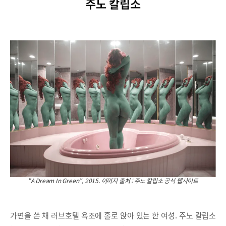
주노 칼립소
“A Dream In Green”, 2015. 이미지 출처 : 주노 칼립소 공식 웹사이트
가면을 쓴 채 러브호텔 욕조에 홀로 앉아 있는 한 여성. 주노 칼립소