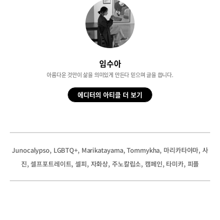
임수아
아름다운 것만이 삶을 의미있게 만든다 믿으며 글을 씁니다.
에디터의 아티클 더 보기
, 
, 
, 
, 
, 
Junocalypso
LGBTQ+
Marikatayama
Tommykha
마리카타야마
사
, 
, 
, 
, 
, 
, 
, 
진
셀프포트레이트
셀피
자화상
주노칼립소
캠페인
타미카
피플