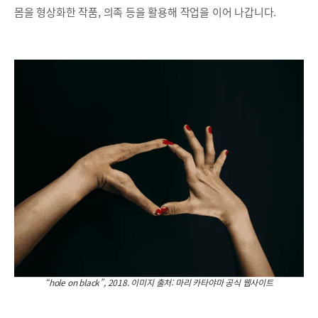
몸을 형상화한 작품, 의족 등을 활용해 작업을 이어 나갑니다.
“hole on black”, 2018. 이미지 출처: 마리 카타야마 공식 웹사이트