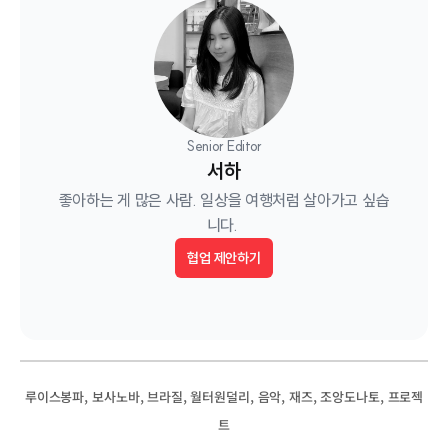
Senior Editor
서하
좋아하는 게 많은 사람. 일상을 여행처럼 살아가고 싶습
니다. 
협업 제안하기
, 
, 
, 
, 
, 
, 
, 
루이스봉파
보사노바
브라질
월터원덜리
음악
재즈
조앙도나토
프로젝
트