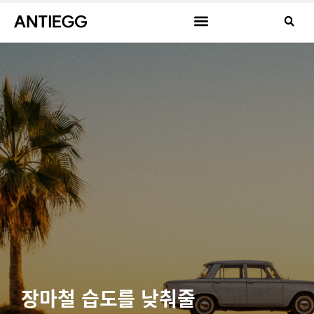
장마철 습도를 낮춰줄