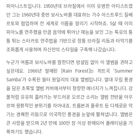
피아니스트입니다. 1950년대 브라질에서 이미 유명한 아티스트였
던 그는 1960년대 중반 보사노바를 대표하는 가수 아스트루드 질베
르토와 협업하며 전 세계로 이름을 알리기 시작하죠. 5살 때 이미
피아노를 연주했을 만큼 음악에 뛰어난 재능을 보인 그는 특유의 통
통 튀는 스타카토 연주법을 기반으로 정통 브라질 리듬과 타악기를
조화롭게 사용하며 자신만의 스타일을 구축해 나갔습니다.
누군가 여름과 보사노바를 말한다면 망설임 없이 이 앨범을 권하고
싶은데요. 1966년 발매된 [Rain Forest]는 히트곡 ‘Summer
Samba’가 수록된 월터 원덜리의 대표 앨범입니다. 열대 우림 풍경
을 담은 초록빛 앨범 커버에서부터 청량한 에너지가 느껴집니다. 강
물처럼 유유히 흘러가는 부드러운 오르간 소리는 앨범 전반을 아우
르며 몽환적인 분위기를 자아내죠. 트롬본과 플루트 등 다채로운 악
기는 경쾌한 리듬으로 이국적인 풍경을 눈앞에 펼쳐냅니다. 앨범은
큰 사랑을 받으며 2년 만에 100만 장 이상 판매되어 플래티넘을 기
록하기도 했습니다.