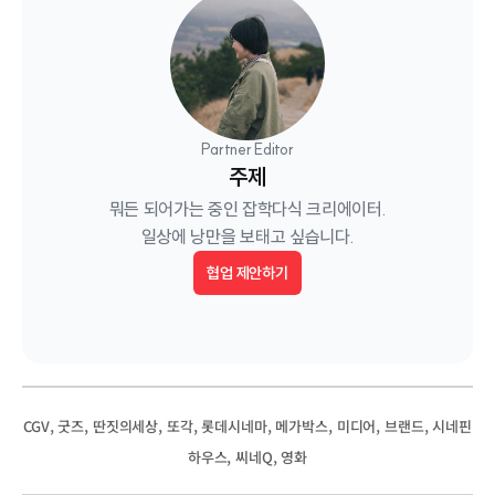
Partner Editor
주제
뭐든 되어가는 중인 잡학다식 크리에이터.

일상에 낭만을 보태고 싶습니다.
협업 제안하기
, 
, 
, 
, 
, 
, 
, 
, 
CGV
굿즈
딴짓의세상
또각
롯데시네마
메가박스
미디어
브랜드
시네핀
, 
, 
하우스
씨네Q
영화