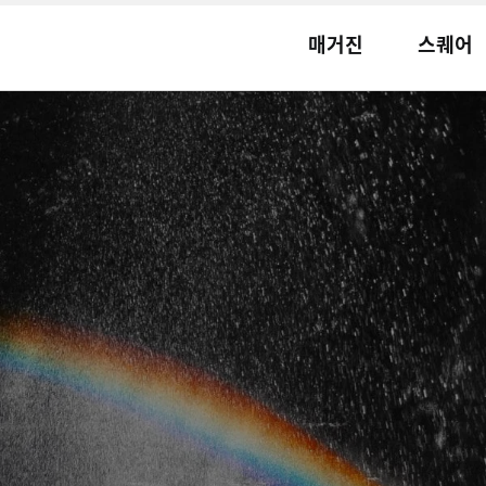
매거진
스퀘어