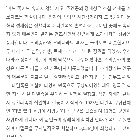
‘어느 쪽에도 속하지 않는 자’인 주인공의 정체성은 소설 전체를 가
로지르는 핵심입니다. 말리의 직업은 사진작가이자 도박꾼이며 문
화적 정체성은 싱할라족과 타밀족의 혼혈이죠. 그 어떤 곳에도 속하
지 않기 때문인지 말리는 건조하면서 신랄하게 스리랑카의 상황을
풍자합니다. 스리랑카와 우리나라의 역사는 놀랍도록 비슷한데요.
두 나라 모두 침략, 전쟁, 독재 그리고 부패된 정권을 겪었죠. 우리
나라가 정치적 이념에 의해 남북으로 나누어졌다면, 스리랑카의 분
쟁은 다른 뿌리를 가진 민족에서 비롯되었습니다. 스리랑카는 인구
의 대부분이 불교를 믿는 싱할라족이고 나머지 인구는 힌두교를 믿
는 타밀족을 포함한 다양한 민족으로 구성되어있는데요. 영국은 식
민 지배 시절 타밀족을 우대하는 정책을 펼쳤고, 식민 지배가 끝나
자 싱할라족이 집권하며 갈등이 시작되죠. 1983년 타밀족 무장단체
인 ‘타밀 엘람 호랑이 해방군’이 정부군을 급습하여 13명의 군인이
사망하게 됩니다. 이 군인들의 장례식에 참석한 인파가 폭도로 돌변
하여 타밀족을 무차별적으로 학살하며 5,638명이 희생되고 내전이
시작되죠.