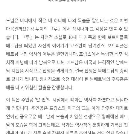
드넓은 바다에서 작은 배 하나에 나의 목숨을 맡긴다는 것은 어떤
마음일까요? 킴 투이의 『루』에서 잠시나마 그 감정을 엿볼 수 있
습니다. 『루』는 자전적 소설로 10세 때 가족과 함께 보트피플로
베트남을 떠났던 자신의 이야기가 고스란히 담겨있죠. 보트피플은
베트남 내전 역사의 어두운 일면입니다. 프랑스에서 독립한 직후 정
치적 이념에 따라 남북으로 나뉜 베트남은 미국의 본격적인 남베트
남 지원을 시작으로 전쟁을 겪게되죠. 결국 전쟁은 북베트남의 승리
로 끝나게 됩니다. 정치적으로 숙청 대상이 된 남베트남의 주류층은
배를 타고 위험한 탈출을 감행합니다.
이 책은 주인공 ‘얀 띤’의 시점에서 뼈아픈 역사를 차분하고 담담하
게 전합니다. 주인공은 프랑스와 미국의 그늘 아래 안주한 대가로
얻어낸 풍요로운 베트남의 모습과 치열한 전쟁으로 황폐해진 베트
남의 모습을 함께 그리는데요. 작가는 역사책에 분명하게 기록된 전
쟁뿐만 아니라 침묵 속에 감춰진 이들을 조명하는 것도 잊지 않습니