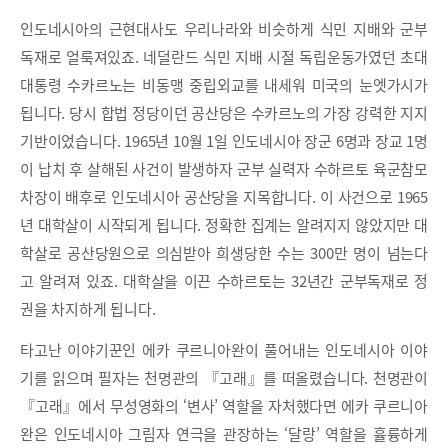
인도네시아의 근현대사도 우리나라와 비슷하게 식민 지배와 군부
독재로 얼룩져있죠. 네덜란드 식민 지배 시절 독립운동가였던 초대
대통령 수카르노는 비동맹 중립외교를 내세워 미국의 눈엣가시가
됩니다. 당시 합법 정당이던 공산당은 수카르노의 가장 강력한 지지
기반이었습니다. 1965년 10월 1일 인도네시아 장군 6명과 장교 1명
이 납치 후 살해된 사건이 발생하자 군부 실력자 수하르토 육군참모
차장이 배후로 인도네시아 공산당을 지목합니다. 이 사건으로 1965
년 대학살이 시작되게 됩니다. 정확한 집계는 알려지지 않았지만 대
학살로 공산당원으로 의심받아 희생당한 수는 300만 명이 넘는다
고 알려져 있죠. 대학살을 이끈 수하르토는 32년간 군부독재로 정
권을 차지하게 됩니다.
타고난 이야기꾼인 에카 쿠르니아완이 풀어내는 인도네시아 이야
기를 읽으며 필자는 천명관의 『고래』를 떠올렸습니다. 천명관이
『고래』에서 무성영화의 ‘변사’ 역할을 자처했다면 에카 쿠르니아
완은 인도네시아 그림자 연극을 관장하는 ‘달랑’ 역할을 휼륭하게