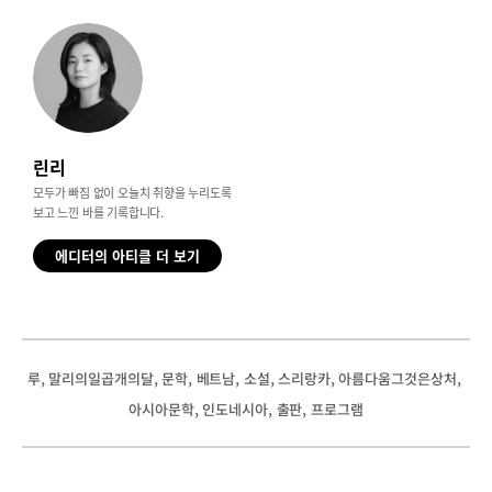
린리
모두가 빠짐 없이 오늘치 취향을 누리도록
보고 느낀 바를 기록합니다.
에디터의 아티클 더 보기
, 
, 
, 
, 
, 
, 
, 
루
말리의일곱개의달
문학
베트남
소설
스리랑카
아름다움그것은상처
, 
, 
, 
아시아문학
인도네시아
출판
프로그램