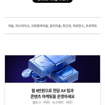
, 
, 
, 
, 
, 
, 
미술
믹스라이스
사회참여미술
설치미술
천근성
퍼포먼스
프로젝트
월 9만원으로 전담 AX 팀과
콘텐츠 마케팅을 운영하세요​
블로그 · SNS · 뉴스레터 · SEO